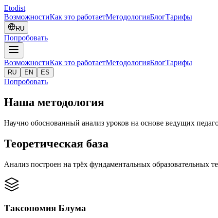
Etodist
Возможности
Как это работает
Методология
Блог
Тарифы
RU
Попробовать
Возможности
Как это работает
Методология
Блог
Тарифы
RU
EN
ES
Попробовать
Наша методология
Научно обоснованный анализ уроков на основе ведущих педаго
Теоретическая база
Анализ построен на трёх фундаментальных образовательных т
Таксономия Блума