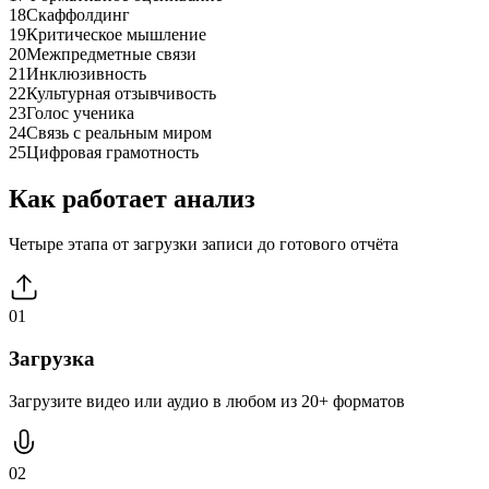
18
Скаффолдинг
19
Критическое мышление
20
Межпредметные связи
21
Инклюзивность
22
Культурная отзывчивость
23
Голос ученика
24
Связь с реальным миром
25
Цифровая грамотность
Как работает анализ
Четыре этапа от загрузки записи до готового отчёта
01
Загрузка
Загрузите видео или аудио в любом из 20+ форматов
02