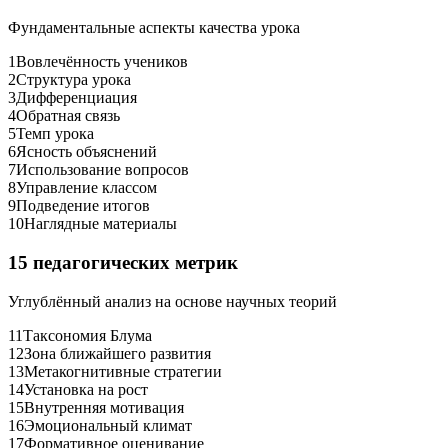
Фундаментальные аспекты качества урока
1
Вовлечённость учеников
2
Структура урока
3
Дифференциация
4
Обратная связь
5
Темп урока
6
Ясность объяснений
7
Использование вопросов
8
Управление классом
9
Подведение итогов
10
Наглядные материалы
15 педагогических метрик
Углублённый анализ на основе научных теорий
11
Таксономия Блума
12
Зона ближайшего развития
13
Метакогнитивные стратегии
14
Установка на рост
15
Внутренняя мотивация
16
Эмоциональный климат
17
Формативное оценивание